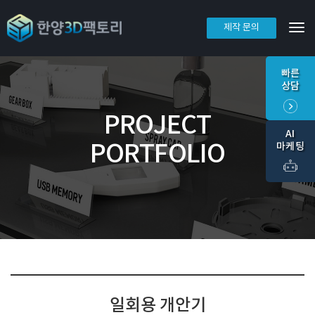
제작 문의
Tog
빠른
상담
PROJECT
AI
PORTFOLIO
마케팅
일회용 개안기