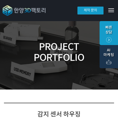
제작 문의
Tog
빠른
상담
PROJECT
AI
PORTFOLIO
마케팅
감지 센서 하우징