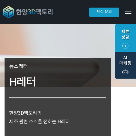
제작 문의
Tog
빠른
상담
AI
마케팅
뉴스레터
H레터
한양3D팩토리의
제조 관련 소식을 전하는 H레터