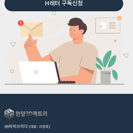
H레터 구독신청
㈜하이쓰리디
(대표: 이정욱)